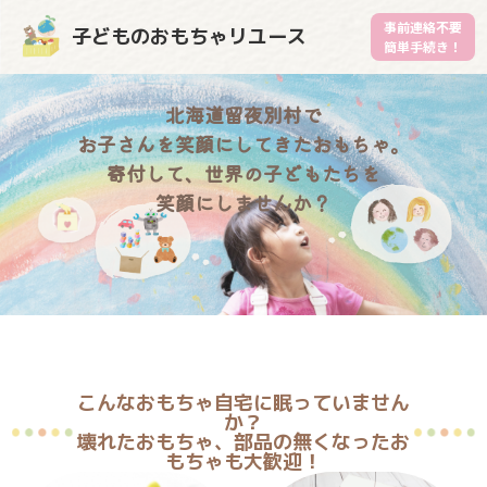
事前連絡不要
子どものおもちゃリユース
簡単手続き！
北海道留夜別村で
お子さんを笑顔にしてきたおもちゃ。
寄付して、世界の子どもたちを
笑顔にしませんか？
こんなおもちゃ自宅に眠っていません
か？
壊れたおもちゃ、部品の無くなったお
もちゃも大歓迎！