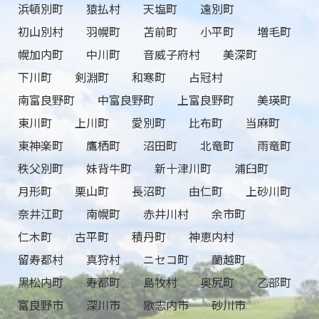
浜頓別町
猿払村
天塩町
遠別町
初山別村
羽幌町
苫前町
小平町
増毛町
幌加内町
中川町
音威子府村
美深町
下川町
剣淵町
和寒町
占冠村
南富良野町
中富良野町
上富良野町
美瑛町
東川町
上川町
愛別町
比布町
当麻町
東神楽町
鷹栖町
沼田町
北竜町
雨竜町
秩父別町
妹背牛町
新十津川町
浦臼町
月形町
栗山町
長沼町
由仁町
上砂川町
奈井江町
南幌町
赤井川村
余市町
仁木町
古平町
積丹町
神恵内村
留寿都村
真狩村
ニセコ町
蘭越町
黒松内町
寿都町
島牧村
奥尻町
乙部町
富良野市
深川市
歌志内市
砂川市