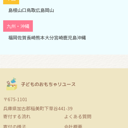
島根
山口
鳥取
広島
岡山
九州・沖縄
福岡
佐賀
長崎
熊本
大分
宮崎
鹿児島
沖縄
子どものおもちゃリユース
〒675-1101
兵庫県加古郡稲美町下草谷441-39
寄付する流れ
よくある質問
寄付の様子
会社概要