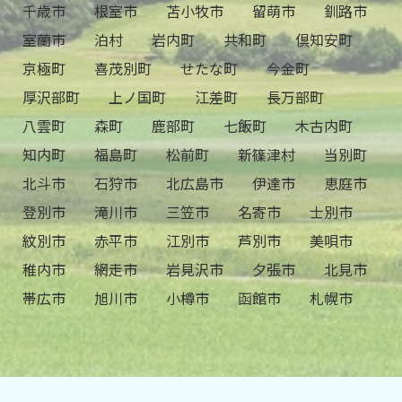
千歳市
根室市
苫小牧市
留萌市
釧路市
室蘭市
泊村
岩内町
共和町
倶知安町
京極町
喜茂別町
せたな町
今金町
厚沢部町
上ノ国町
江差町
長万部町
八雲町
森町
鹿部町
七飯町
木古内町
知内町
福島町
松前町
新篠津村
当別町
北斗市
石狩市
北広島市
伊達市
恵庭市
登別市
滝川市
三笠市
名寄市
士別市
紋別市
赤平市
江別市
芦別市
美唄市
稚内市
網走市
岩見沢市
夕張市
北見市
帯広市
旭川市
小樽市
函館市
札幌市