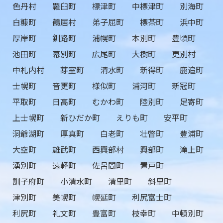
色丹村
羅臼町
標津町
中標津町
別海町
白糠町
鶴居村
弟子屈町
標茶町
浜中町
厚岸町
釧路町
浦幌町
本別町
豊頃町
池田町
幕別町
広尾町
大樹町
更別村
中札内村
芽室町
清水町
新得町
鹿追町
士幌町
音更町
様似町
浦河町
新冠町
平取町
日高町
むかわ町
陸別町
足寄町
上士幌町
新ひだか町
えりも町
安平町
洞爺湖町
厚真町
白老町
壮瞥町
豊浦町
大空町
雄武町
西興部村
興部町
滝上町
湧別町
遠軽町
佐呂間町
置戸町
訓子府町
小清水町
清里町
斜里町
津別町
美幌町
幌延町
利尻富士町
利尻町
礼文町
豊富町
枝幸町
中頓別町