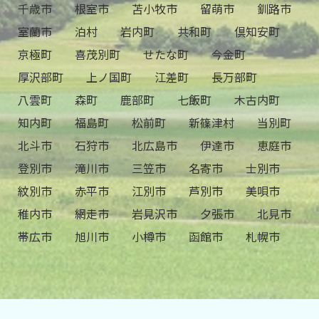
千歳市
根室市
苫小牧市
留萌市
釧路市
室蘭市
泊村
岩内町
共和町
倶知安町
京極町
喜茂別町
せたな町
今金町
厚沢部町
上ノ国町
江差町
長万部町
八雲町
森町
鹿部町
七飯町
木古内町
知内町
福島町
松前町
新篠津村
当別町
北斗市
石狩市
北広島市
伊達市
恵庭市
登別市
滝川市
三笠市
名寄市
士別市
紋別市
赤平市
江別市
芦別市
美唄市
稚内市
網走市
岩見沢市
夕張市
北見市
帯広市
旭川市
小樽市
函館市
札幌市