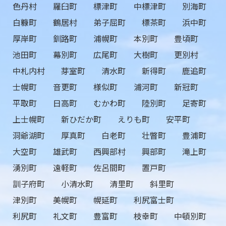
色丹村
羅臼町
標津町
中標津町
別海町
白糠町
鶴居村
弟子屈町
標茶町
浜中町
厚岸町
釧路町
浦幌町
本別町
豊頃町
池田町
幕別町
広尾町
大樹町
更別村
中札内村
芽室町
清水町
新得町
鹿追町
士幌町
音更町
様似町
浦河町
新冠町
平取町
日高町
むかわ町
陸別町
足寄町
上士幌町
新ひだか町
えりも町
安平町
洞爺湖町
厚真町
白老町
壮瞥町
豊浦町
大空町
雄武町
西興部村
興部町
滝上町
湧別町
遠軽町
佐呂間町
置戸町
訓子府町
小清水町
清里町
斜里町
津別町
美幌町
幌延町
利尻富士町
利尻町
礼文町
豊富町
枝幸町
中頓別町