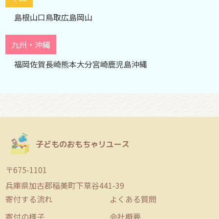
島根
山口
鳥取
広島
岡山
九州・沖縄
福岡
佐賀
長崎
熊本
大分
宮崎
鹿児島
沖縄
子どものおもちゃリユース
〒675-1101
兵庫県加古郡稲美町下草谷441-39
寄付する流れ
よくある質問
寄付の様子
会社概要