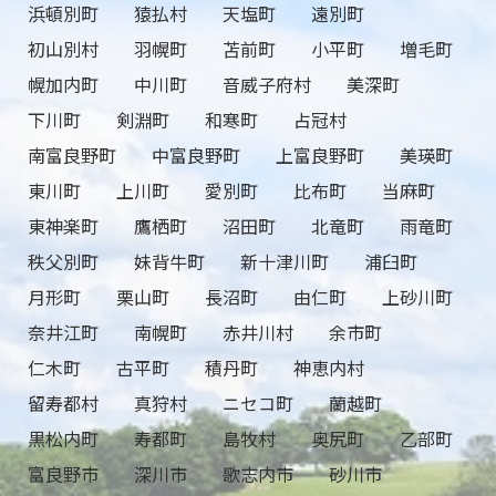
浜頓別町
猿払村
天塩町
遠別町
初山別村
羽幌町
苫前町
小平町
増毛町
幌加内町
中川町
音威子府村
美深町
下川町
剣淵町
和寒町
占冠村
南富良野町
中富良野町
上富良野町
美瑛町
東川町
上川町
愛別町
比布町
当麻町
東神楽町
鷹栖町
沼田町
北竜町
雨竜町
秩父別町
妹背牛町
新十津川町
浦臼町
月形町
栗山町
長沼町
由仁町
上砂川町
奈井江町
南幌町
赤井川村
余市町
仁木町
古平町
積丹町
神恵内村
留寿都村
真狩村
ニセコ町
蘭越町
黒松内町
寿都町
島牧村
奥尻町
乙部町
富良野市
深川市
歌志内市
砂川市