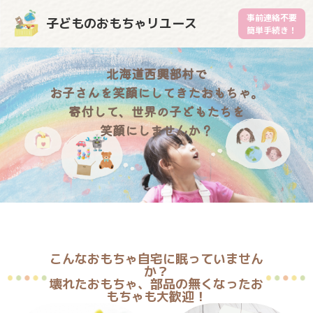
事前連絡不要
子どものおもちゃリユース
簡単手続き！
北海道西興部村で
お子さんを笑顔にしてきたおもちゃ。
寄付して、世界の子どもたちを
笑顔にしませんか？
こんなおもちゃ自宅に眠っていません
か？
壊れたおもちゃ、部品の無くなったお
もちゃも大歓迎！