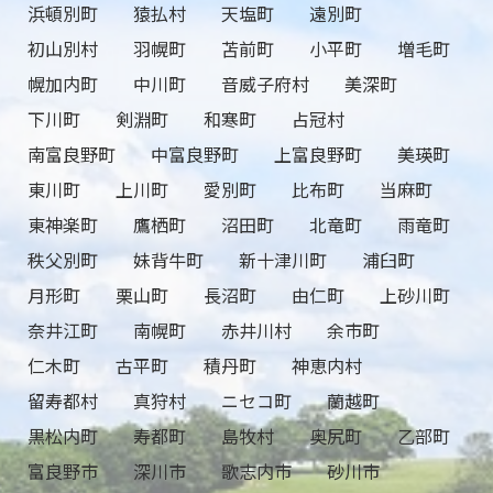
浜頓別町
猿払村
天塩町
遠別町
初山別村
羽幌町
苫前町
小平町
増毛町
幌加内町
中川町
音威子府村
美深町
下川町
剣淵町
和寒町
占冠村
南富良野町
中富良野町
上富良野町
美瑛町
東川町
上川町
愛別町
比布町
当麻町
東神楽町
鷹栖町
沼田町
北竜町
雨竜町
秩父別町
妹背牛町
新十津川町
浦臼町
月形町
栗山町
長沼町
由仁町
上砂川町
奈井江町
南幌町
赤井川村
余市町
仁木町
古平町
積丹町
神恵内村
留寿都村
真狩村
ニセコ町
蘭越町
黒松内町
寿都町
島牧村
奥尻町
乙部町
富良野市
深川市
歌志内市
砂川市