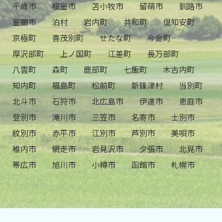
千歳市
根室市
苫小牧市
留萌市
釧路市
室蘭市
泊村
岩内町
共和町
倶知安町
京極町
喜茂別町
せたな町
今金町
厚沢部町
上ノ国町
江差町
長万部町
八雲町
森町
鹿部町
七飯町
木古内町
知内町
福島町
松前町
新篠津村
当別町
北斗市
石狩市
北広島市
伊達市
恵庭市
登別市
滝川市
三笠市
名寄市
士別市
紋別市
赤平市
江別市
芦別市
美唄市
稚内市
網走市
岩見沢市
夕張市
北見市
帯広市
旭川市
小樽市
函館市
札幌市