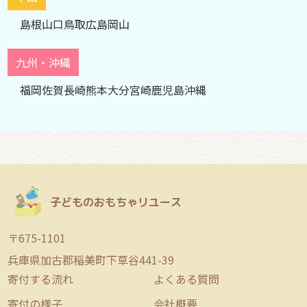
島根
山口
鳥取
広島
岡山
九州・沖縄
福岡
佐賀
長崎
熊本
大分
宮崎
鹿児島
沖縄
子どものおもちゃリユース
〒675-1101
兵庫県加古郡稲美町下草谷441-39
寄付する流れ
よくある質問
寄付の様子
会社概要