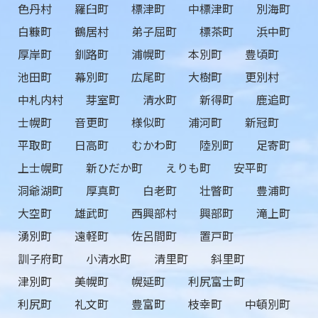
色丹村
羅臼町
標津町
中標津町
別海町
白糠町
鶴居村
弟子屈町
標茶町
浜中町
厚岸町
釧路町
浦幌町
本別町
豊頃町
池田町
幕別町
広尾町
大樹町
更別村
中札内村
芽室町
清水町
新得町
鹿追町
士幌町
音更町
様似町
浦河町
新冠町
平取町
日高町
むかわ町
陸別町
足寄町
上士幌町
新ひだか町
えりも町
安平町
洞爺湖町
厚真町
白老町
壮瞥町
豊浦町
大空町
雄武町
西興部村
興部町
滝上町
湧別町
遠軽町
佐呂間町
置戸町
訓子府町
小清水町
清里町
斜里町
津別町
美幌町
幌延町
利尻富士町
利尻町
礼文町
豊富町
枝幸町
中頓別町