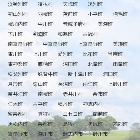
浜頓別町
猿払村
天塩町
遠別町
初山別村
羽幌町
苫前町
小平町
増毛町
幌加内町
中川町
音威子府村
美深町
下川町
剣淵町
和寒町
占冠村
南富良野町
中富良野町
上富良野町
美瑛町
東川町
上川町
愛別町
比布町
当麻町
東神楽町
鷹栖町
沼田町
北竜町
雨竜町
秩父別町
妹背牛町
新十津川町
浦臼町
月形町
栗山町
長沼町
由仁町
上砂川町
奈井江町
南幌町
赤井川村
余市町
仁木町
古平町
積丹町
神恵内村
留寿都村
真狩村
ニセコ町
蘭越町
黒松内町
寿都町
島牧村
奥尻町
乙部町
富良野市
深川市
歌志内市
砂川市