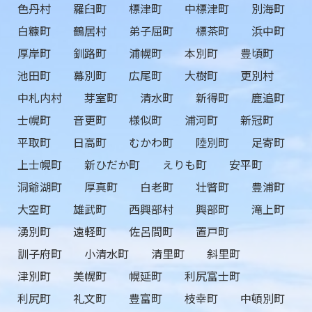
色丹村
羅臼町
標津町
中標津町
別海町
白糠町
鶴居村
弟子屈町
標茶町
浜中町
厚岸町
釧路町
浦幌町
本別町
豊頃町
池田町
幕別町
広尾町
大樹町
更別村
中札内村
芽室町
清水町
新得町
鹿追町
士幌町
音更町
様似町
浦河町
新冠町
平取町
日高町
むかわ町
陸別町
足寄町
上士幌町
新ひだか町
えりも町
安平町
洞爺湖町
厚真町
白老町
壮瞥町
豊浦町
大空町
雄武町
西興部村
興部町
滝上町
湧別町
遠軽町
佐呂間町
置戸町
訓子府町
小清水町
清里町
斜里町
津別町
美幌町
幌延町
利尻富士町
利尻町
礼文町
豊富町
枝幸町
中頓別町