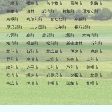
千歳市
根室市
苫小牧市
留萌市
釧路市
室蘭市
泊村
岩内町
共和町
倶知安町
京極町
喜茂別町
せたな町
今金町
厚沢部町
上ノ国町
江差町
長万部町
八雲町
森町
鹿部町
七飯町
木古内町
知内町
福島町
松前町
新篠津村
当別町
北斗市
石狩市
北広島市
伊達市
恵庭市
登別市
滝川市
三笠市
名寄市
士別市
紋別市
赤平市
江別市
芦別市
美唄市
稚内市
網走市
岩見沢市
夕張市
北見市
帯広市
旭川市
小樽市
函館市
札幌市