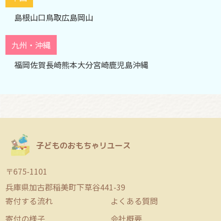
島根
山口
鳥取
広島
岡山
九州・沖縄
福岡
佐賀
長崎
熊本
大分
宮崎
鹿児島
沖縄
子どものおもちゃリユース
〒675-1101
兵庫県加古郡稲美町下草谷441-39
寄付する流れ
よくある質問
寄付の様子
会社概要