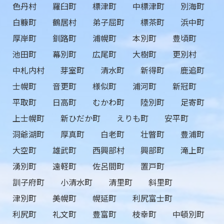
色丹村
羅臼町
標津町
中標津町
別海町
白糠町
鶴居村
弟子屈町
標茶町
浜中町
厚岸町
釧路町
浦幌町
本別町
豊頃町
池田町
幕別町
広尾町
大樹町
更別村
中札内村
芽室町
清水町
新得町
鹿追町
士幌町
音更町
様似町
浦河町
新冠町
平取町
日高町
むかわ町
陸別町
足寄町
上士幌町
新ひだか町
えりも町
安平町
洞爺湖町
厚真町
白老町
壮瞥町
豊浦町
大空町
雄武町
西興部村
興部町
滝上町
湧別町
遠軽町
佐呂間町
置戸町
訓子府町
小清水町
清里町
斜里町
津別町
美幌町
幌延町
利尻富士町
利尻町
礼文町
豊富町
枝幸町
中頓別町