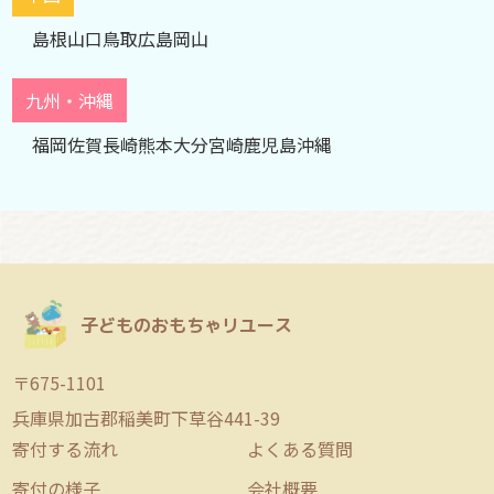
島根
山口
鳥取
広島
岡山
九州・沖縄
福岡
佐賀
長崎
熊本
大分
宮崎
鹿児島
沖縄
子どものおもちゃリユース
〒675-1101
兵庫県加古郡稲美町下草谷441-39
寄付する流れ
よくある質問
寄付の様子
会社概要