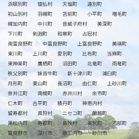
浜頓別町
猿払村
天塩町
遠別町
初山別村
羽幌町
苫前町
小平町
増毛町
幌加内町
中川町
音威子府村
美深町
下川町
剣淵町
和寒町
占冠村
南富良野町
中富良野町
上富良野町
美瑛町
東川町
上川町
愛別町
比布町
当麻町
東神楽町
鷹栖町
沼田町
北竜町
雨竜町
秩父別町
妹背牛町
新十津川町
浦臼町
月形町
栗山町
長沼町
由仁町
上砂川町
奈井江町
南幌町
赤井川村
余市町
仁木町
古平町
積丹町
神恵内村
留寿都村
真狩村
ニセコ町
蘭越町
黒松内町
寿都町
島牧村
奥尻町
乙部町
富良野市
深川市
歌志内市
砂川市