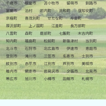
千歳市
根室市
苫小牧市
留萌市
釧路市
室蘭市
泊村
岩内町
共和町
倶知安町
京極町
喜茂別町
せたな町
今金町
厚沢部町
上ノ国町
江差町
長万部町
八雲町
森町
鹿部町
七飯町
木古内町
知内町
福島町
松前町
新篠津村
当別町
北斗市
石狩市
北広島市
伊達市
恵庭市
登別市
滝川市
三笠市
名寄市
士別市
紋別市
赤平市
江別市
芦別市
美唄市
稚内市
網走市
岩見沢市
夕張市
北見市
帯広市
旭川市
小樽市
函館市
札幌市