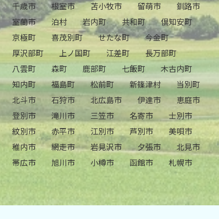
千歳市
根室市
苫小牧市
留萌市
釧路市
室蘭市
泊村
岩内町
共和町
倶知安町
京極町
喜茂別町
せたな町
今金町
厚沢部町
上ノ国町
江差町
長万部町
八雲町
森町
鹿部町
七飯町
木古内町
知内町
福島町
松前町
新篠津村
当別町
北斗市
石狩市
北広島市
伊達市
恵庭市
登別市
滝川市
三笠市
名寄市
士別市
紋別市
赤平市
江別市
芦別市
美唄市
稚内市
網走市
岩見沢市
夕張市
北見市
帯広市
旭川市
小樽市
函館市
札幌市