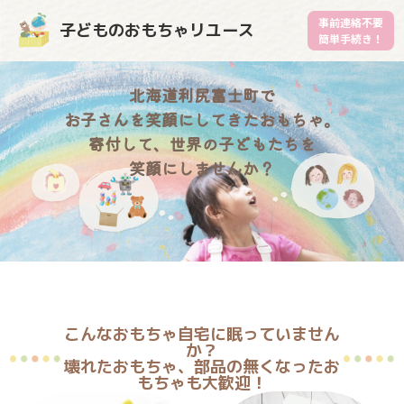
事前連絡不要
子どものおもちゃリユース
簡単手続き！
北海道利尻富士町で
お子さんを笑顔にしてきたおもちゃ。
寄付して、世界の子どもたちを
笑顔にしませんか？
こんなおもちゃ自宅に眠っていません
か？
壊れたおもちゃ、部品の無くなったお
もちゃも大歓迎！