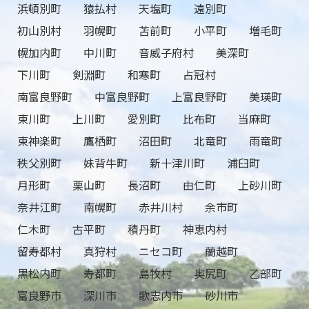
浜頓別町
猿払村
天塩町
遠別町
初山別村
羽幌町
苫前町
小平町
増毛町
幌加内町
中川町
音威子府村
美深町
下川町
剣淵町
和寒町
占冠村
南富良野町
中富良野町
上富良野町
美瑛町
東川町
上川町
愛別町
比布町
当麻町
東神楽町
鷹栖町
沼田町
北竜町
雨竜町
秩父別町
妹背牛町
新十津川町
浦臼町
月形町
栗山町
長沼町
由仁町
上砂川町
奈井江町
南幌町
赤井川村
余市町
仁木町
古平町
積丹町
神恵内村
留寿都村
真狩村
ニセコ町
蘭越町
黒松内町
寿都町
島牧村
奥尻町
乙部町
富良野市
深川市
歌志内市
砂川市