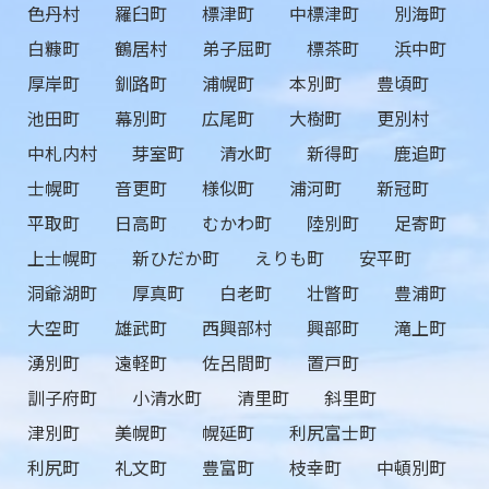
色丹村
羅臼町
標津町
中標津町
別海町
白糠町
鶴居村
弟子屈町
標茶町
浜中町
厚岸町
釧路町
浦幌町
本別町
豊頃町
池田町
幕別町
広尾町
大樹町
更別村
中札内村
芽室町
清水町
新得町
鹿追町
士幌町
音更町
様似町
浦河町
新冠町
平取町
日高町
むかわ町
陸別町
足寄町
上士幌町
新ひだか町
えりも町
安平町
洞爺湖町
厚真町
白老町
壮瞥町
豊浦町
大空町
雄武町
西興部村
興部町
滝上町
湧別町
遠軽町
佐呂間町
置戸町
訓子府町
小清水町
清里町
斜里町
津別町
美幌町
幌延町
利尻富士町
利尻町
礼文町
豊富町
枝幸町
中頓別町