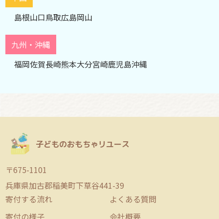
島根
山口
鳥取
広島
岡山
九州・沖縄
福岡
佐賀
長崎
熊本
大分
宮崎
鹿児島
沖縄
子どものおもちゃリユース
〒675-1101
兵庫県加古郡稲美町下草谷441-39
寄付する流れ
よくある質問
寄付の様子
会社概要