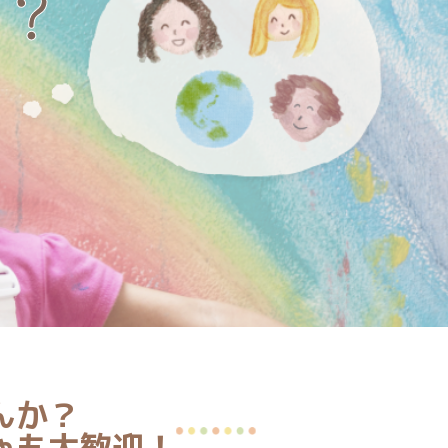
？
んか？
ゃも大歓迎！