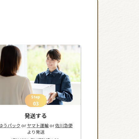
Step
03
発送する
ゆうパック
or
ヤマト運輸
or
佐川急便
より発送