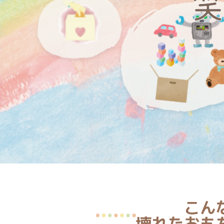
笑
こん
壊れたおも