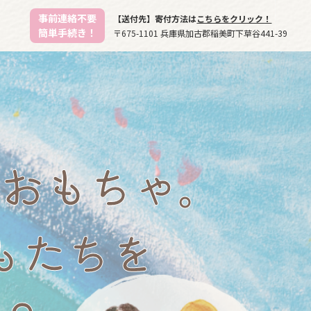
事前連絡不要
【送付先】寄付方法は
こちらをクリック！
簡単手続き！
〒675-1101 兵庫県加古郡稲美町下草谷441-39
おもちゃ。
もたちを