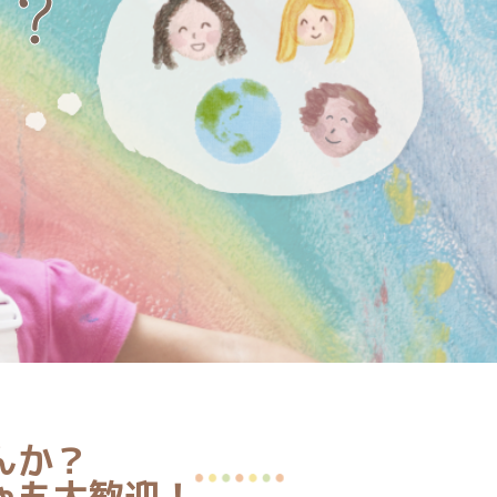
？
んか？
ゃも大歓迎！