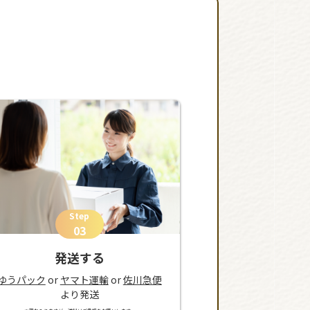
Step
03
発送する
ゆうパック
or
ヤマト運輸
or
佐川急便
より発送