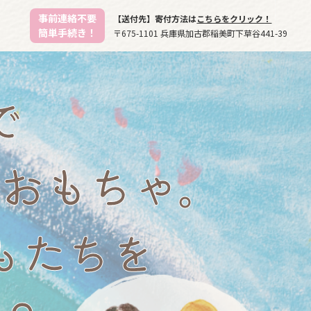
事前連絡不要
【送付先】寄付方法は
こちらをクリック！
簡単手続き！
〒675-1101 兵庫県加古郡稲美町下草谷441-39
で
おもちゃ。
もたちを