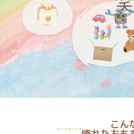
笑
こん
壊れたおも