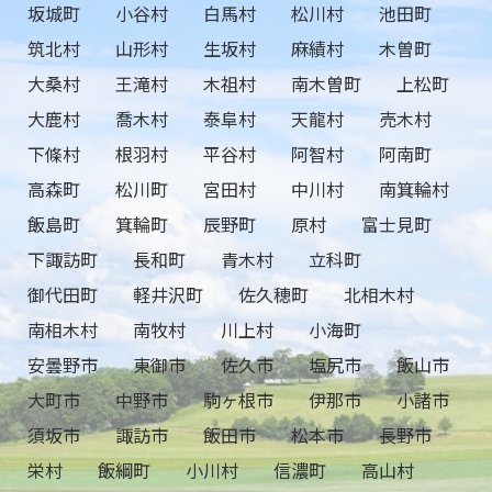
坂城町
小谷村
白馬村
松川村
池田町
筑北村
山形村
生坂村
麻績村
木曽町
大桑村
王滝村
木祖村
南木曽町
上松町
大鹿村
喬木村
泰阜村
天龍村
売木村
下條村
根羽村
平谷村
阿智村
阿南町
高森町
松川町
宮田村
中川村
南箕輪村
飯島町
箕輪町
辰野町
原村
富士見町
下諏訪町
長和町
青木村
立科町
御代田町
軽井沢町
佐久穂町
北相木村
南相木村
南牧村
川上村
小海町
安曇野市
東御市
佐久市
塩尻市
飯山市
大町市
中野市
駒ヶ根市
伊那市
小諸市
須坂市
諏訪市
飯田市
松本市
長野市
栄村
飯綱町
小川村
信濃町
高山村