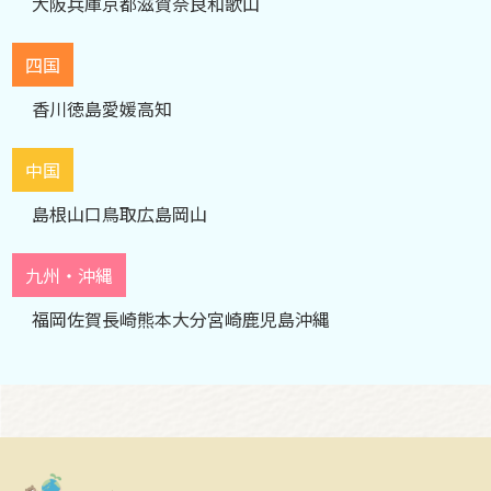
大阪
兵庫
京都
滋賀
奈良
和歌山
四国
香川
徳島
愛媛
高知
中国
島根
山口
鳥取
広島
岡山
九州・沖縄
福岡
佐賀
長崎
熊本
大分
宮崎
鹿児島
沖縄