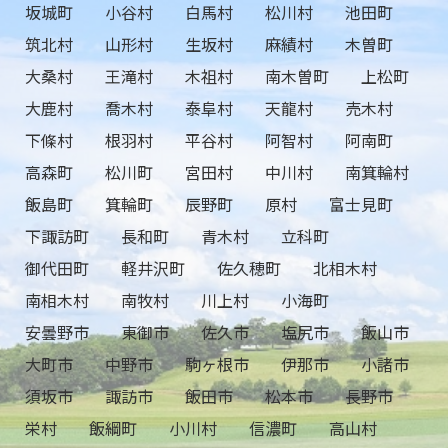
坂城町
小谷村
白馬村
松川村
池田町
筑北村
山形村
生坂村
麻績村
木曽町
大桑村
王滝村
木祖村
南木曽町
上松町
大鹿村
喬木村
泰阜村
天龍村
売木村
下條村
根羽村
平谷村
阿智村
阿南町
高森町
松川町
宮田村
中川村
南箕輪村
飯島町
箕輪町
辰野町
原村
富士見町
下諏訪町
長和町
青木村
立科町
御代田町
軽井沢町
佐久穂町
北相木村
南相木村
南牧村
川上村
小海町
安曇野市
東御市
佐久市
塩尻市
飯山市
大町市
中野市
駒ヶ根市
伊那市
小諸市
須坂市
諏訪市
飯田市
松本市
長野市
栄村
飯綱町
小川村
信濃町
高山村