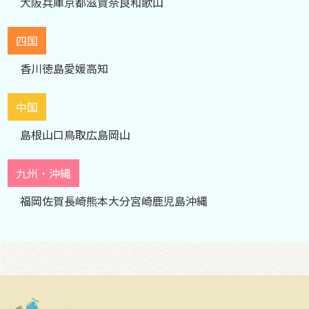
大阪
兵庫
京都
滋賀
奈良
和歌山
四国
香川
徳島
愛媛
高知
中国
島根
山口
鳥取
広島
岡山
九州・沖縄
福岡
佐賀
長崎
熊本
大分
宮崎
鹿児島
沖縄