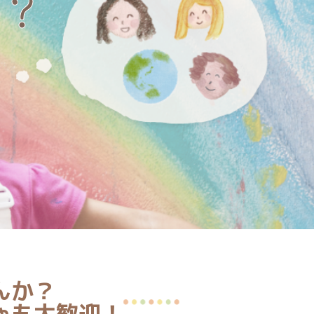
？
んか？
ゃも大歓迎！