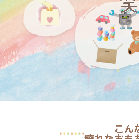
笑
こん
壊れたおも