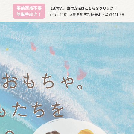
事前連絡不要
【送付先】寄付方法は
こちらをクリック！
簡単手続き！
〒675-1101 兵庫県加古郡稲美町下草谷441-39
おもちゃ。
もたちを