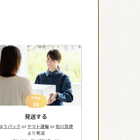
Step
03
発送する
ゆうパック
or
ヤマト運輸
or
佐川急便
より発送