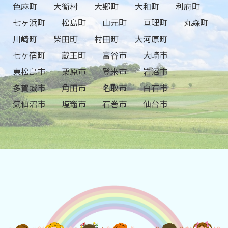
色麻町
大衡村
大郷町
大和町
利府町
七ヶ浜町
松島町
山元町
亘理町
丸森町
川崎町
柴田町
村田町
大河原町
七ヶ宿町
蔵王町
富谷市
大崎市
東松島市
栗原市
登米市
岩沼市
多賀城市
角田市
名取市
白石市
気仙沼市
塩竈市
石巻市
仙台市