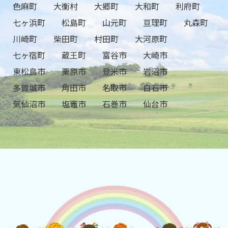
色麻町
大衡村
大郷町
大和町
利府町
七ヶ浜町
松島町
山元町
亘理町
丸森町
川崎町
柴田町
村田町
大河原町
七ヶ宿町
蔵王町
富谷市
大崎市
東松島市
栗原市
登米市
岩沼市
多賀城市
角田市
名取市
白石市
気仙沼市
塩竈市
石巻市
仙台市