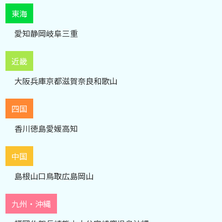
東海
愛知
静岡
岐阜
三重
近畿
大阪
兵庫
京都
滋賀
奈良
和歌山
四国
香川
徳島
愛媛
高知
中国
島根
山口
鳥取
広島
岡山
九州・沖縄