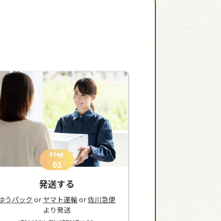
Step
03
発送する
ゆうパック
or
ヤマト運輸
or
佐川急便
より発送