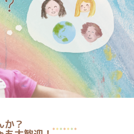
？
んか？
ゃも大歓迎！