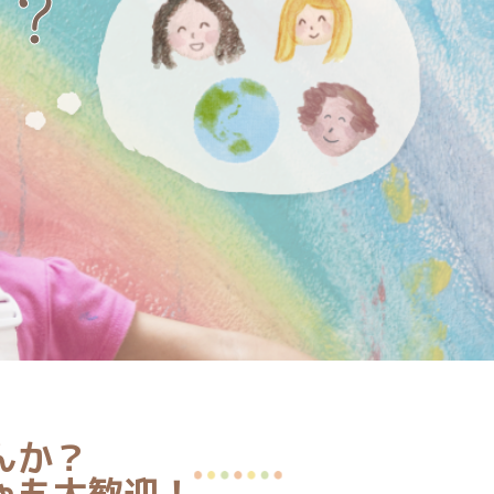
？
んか？
ゃも大歓迎！