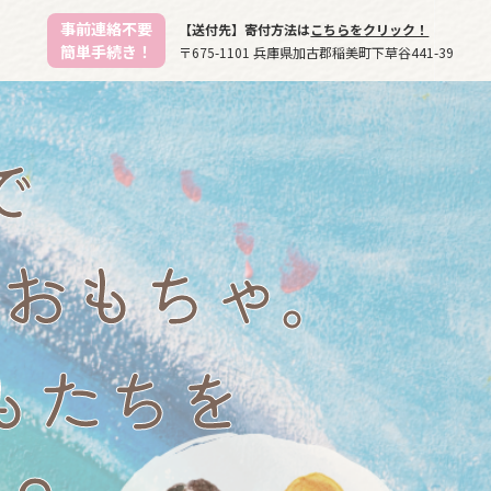
事前連絡不要
【送付先】寄付方法は
こちらをクリック！
簡単手続き！
〒675-1101 兵庫県加古郡稲美町下草谷441-39
で
おもちゃ。
もたちを