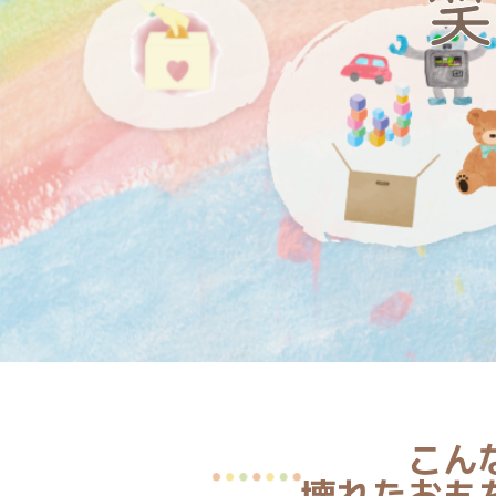
笑
こん
壊れたおも