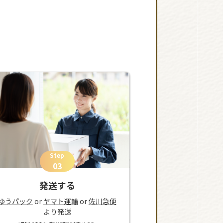
Step
03
発送する
ゆうパック
or
ヤマト運輸
or
佐川急便
より発送