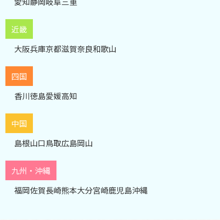
愛知
静岡
岐阜
三重
近畿
大阪
兵庫
京都
滋賀
奈良
和歌山
四国
香川
徳島
愛媛
高知
中国
島根
山口
鳥取
広島
岡山
九州・沖縄
福岡
佐賀
長崎
熊本
大分
宮崎
鹿児島
沖縄