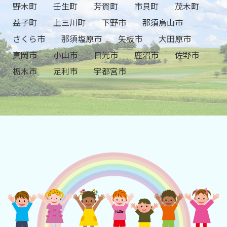
野木町
壬生町
芳賀町
市貝町
茂木町
益子町
上三川町
下野市
那須烏山市
さくら市
那須塩原市
矢板市
大田原市
真岡市
小山市
日光市
鹿沼市
佐野市
栃木市
足利市
宇都宮市