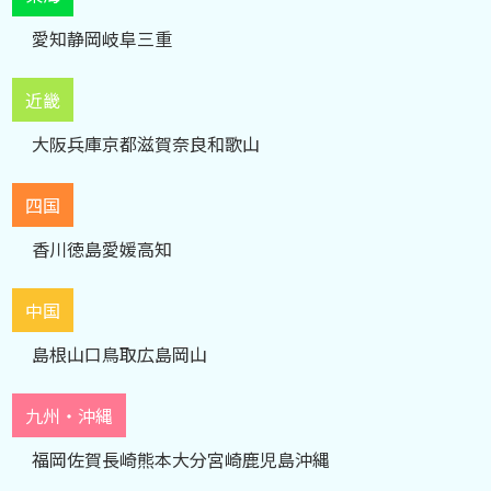
愛知
静岡
岐阜
三重
近畿
大阪
兵庫
京都
滋賀
奈良
和歌山
四国
香川
徳島
愛媛
高知
中国
島根
山口
鳥取
広島
岡山
九州・沖縄
福岡
佐賀
長崎
熊本
大分
宮崎
鹿児島
沖縄