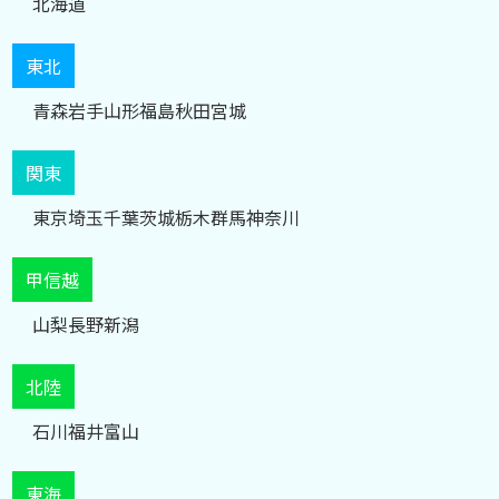
北海道
東北
青森
岩手
山形
福島
秋田
宮城
関東
東京
埼玉
千葉
茨城
栃木
群馬
神奈川
甲信越
山梨
長野
新潟
北陸
石川
福井
富山
東海