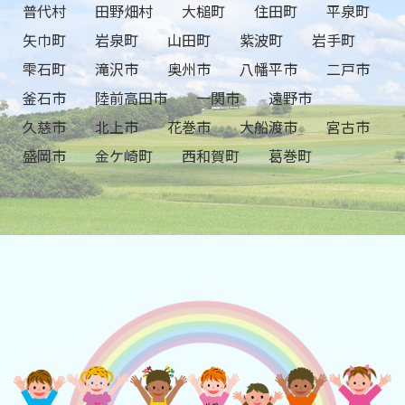
普代村
田野畑村
大槌町
住田町
平泉町
矢巾町
岩泉町
山田町
紫波町
岩手町
雫石町
滝沢市
奥州市
八幡平市
二戸市
釜石市
陸前高田市
一関市
遠野市
久慈市
北上市
花巻市
大船渡市
宮古市
盛岡市
金ケ崎町
西和賀町
葛巻町