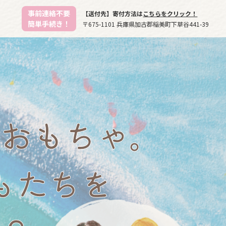
事前連絡不要
【送付先】寄付方法は
こちらをクリック！
簡単手続き！
〒675-1101 兵庫県加古郡稲美町下草谷441-39
おもちゃ。
もたちを