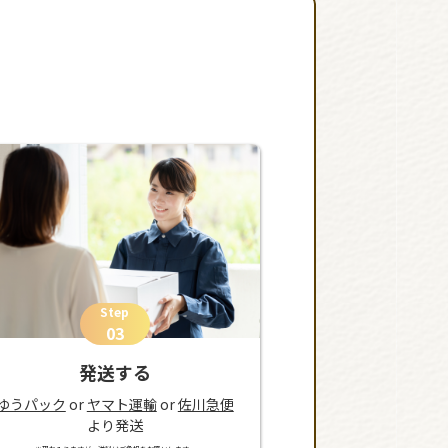
Step
03
発送する
ゆうパック
or
ヤマト運輸
or
佐川急便
より発送