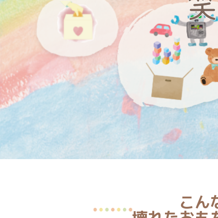
笑
こん
壊れたおも