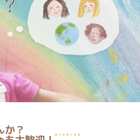
？
んか？
ゃも大歓迎！