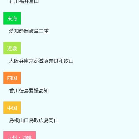
石川
福井
富山
東海
愛知
静岡
岐阜
三重
近畿
大阪
兵庫
京都
滋賀
奈良
和歌山
四国
香川
徳島
愛媛
高知
中国
島根
山口
鳥取
広島
岡山
九州・沖縄