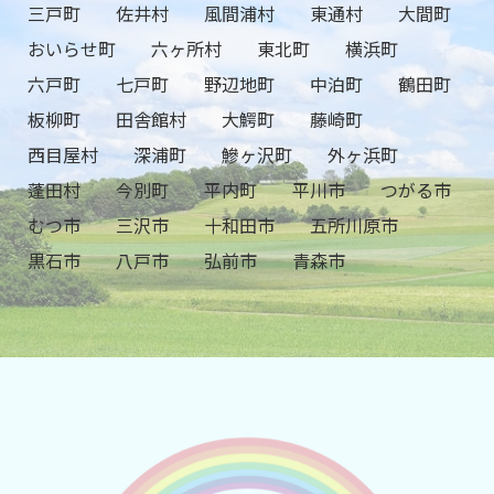
三戸町
佐井村
風間浦村
東通村
大間町
おいらせ町
六ヶ所村
東北町
横浜町
六戸町
七戸町
野辺地町
中泊町
鶴田町
板柳町
田舎館村
大鰐町
藤崎町
西目屋村
深浦町
鰺ヶ沢町
外ヶ浜町
蓬田村
今別町
平内町
平川市
つがる市
むつ市
三沢市
十和田市
五所川原市
黒石市
八戸市
弘前市
青森市