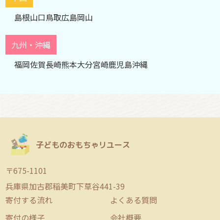
島根
山口
鳥取
広島
岡山
九州・沖縄
福岡
佐賀
長崎
熊本
大分
宮崎
鹿児島
沖縄
子どものおもちゃリユース
〒675-1101
兵庫県加古郡稲美町下草谷441-39
寄付する流れ
よくある質問
寄付の様子
会社概要