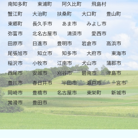
南知多町
東浦町
阿久比町
飛島村
蟹江町
大治町
扶桑町
大口町
豊山町
東郷町
長久手市
あま市
みよし市
弥富市
北名古屋市
清須市
愛西市
田原市
日進市
豊明市
岩倉市
高浜市
尾張旭市
知立市
知多市
大府市
東海市
稲沢市
小牧市
江南市
犬山市
蒲郡市
西尾市
安城市
刈谷市
碧南市
津島市
豊川市
春日井市
半田市
瀬戸市
一宮市
岡崎市
豊橋市
名古屋市
東栄町
新城市
常滑市
豊田市